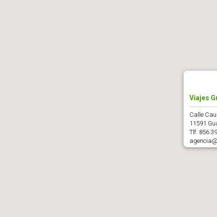
Viajes G
Calle Caul
11591 Gua
Tlf. 856 3
agencia@