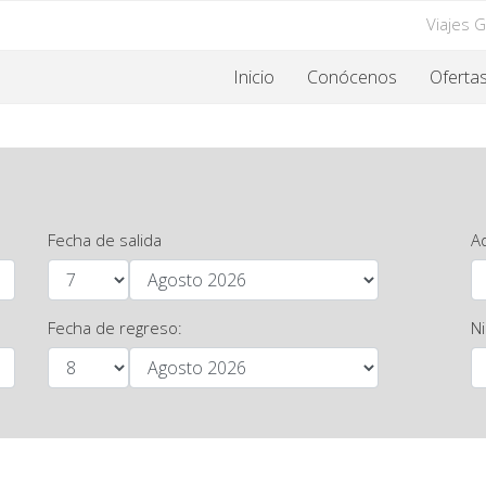
Viajes 
Inicio
Conócenos
Oferta
Fecha de salida
A
Fecha de regreso:
N