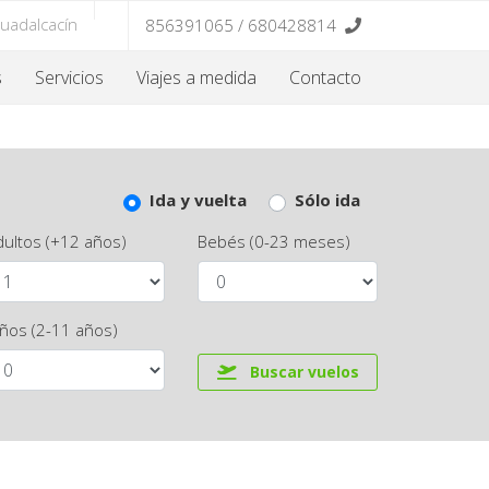
Guadalcacín
856391065 / 680428814
s
Servicios
Viajes a medida
Contacto
Ida y vuelta
Sólo ida
dultos (+12 años)
Bebés (0-23 meses)
iños (2-11 años)
Buscar vuelos