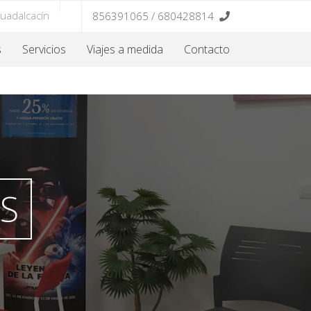
Guadalcacín
856391065 / 680428814
s
Servicios
Viajes a medida
Contacto
ES