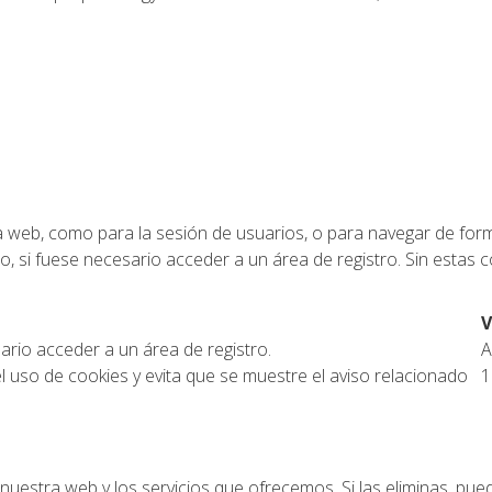
na web, como para la sesión de usuarios, o para navegar de fo
ario, si fuese necesario acceder a un área de registro. Sin estas
V
esario acceder a un área de registro.
A
el uso de cookies y evita que se muestre el aviso relacionado
1
 nuestra web y los servicios que ofrecemos. Si las eliminas, p